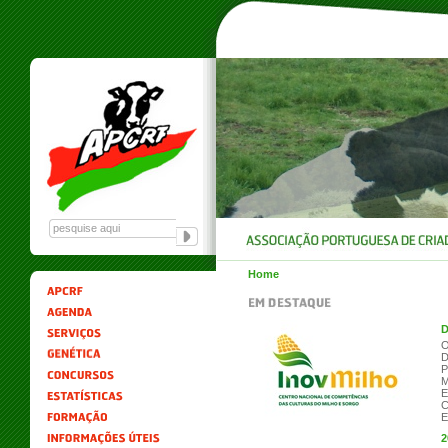
Home
D
O
D
P
M
E
C
E
2